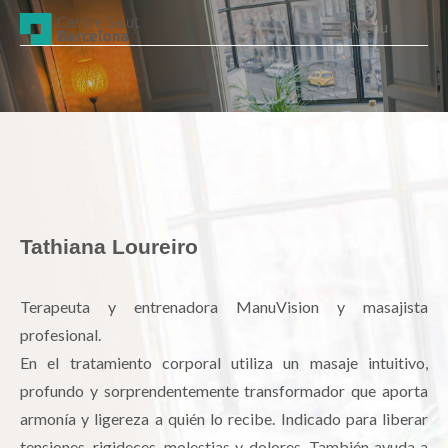
Skip
to
Menu
content
Tathiana Loureiro
Terapeuta y entrenadora ManuVision y masajista
profesional.
En el tratamiento corporal utiliza un masaje intuitivo,
profundo y sorprendentemente transformador que aporta
armonía y ligereza a quién lo recibe. Indicado para liberar
tensiones, rigideces, molestias y dolores. También ayuda a