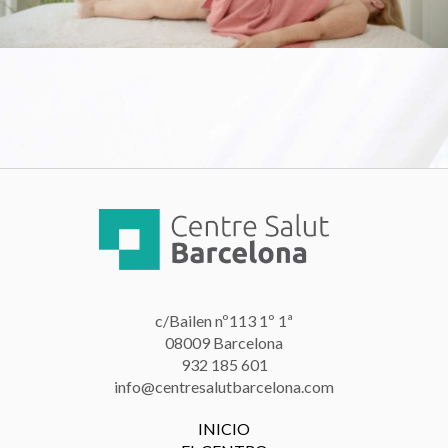
c/Bailen nº113 1º 1ª
08009 Barcelona
932 185 601
info@centresalutbarcelona.com
INICIO