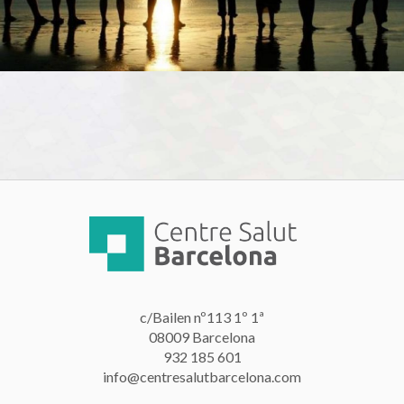
c/Bailen nº113 1º 1ª
08009 Barcelona
932 185 601
info@centresalutbarcelona.com